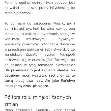
Pomimo ogólnej definicji tych potrzeb, jest 
to wkład do dalszej pracy inżynierskiej po 
stronie przemysłu.
To co mam do zarzucenia Wojsku, jak i 
administracji cywilnej, bo wina leży po obu 
stronach, to brak skoordynowania pomiędzy 
wysiłkami wojskowymi i cywilnymi. 
Wystarczy przeczytać informacje dostępne 
w przestrzeni publicznej, żeby stwierdzić, że 
konstelacja 
Camilla 
i system 
Mikroglob 
pokrywają się w dużej części. Tak więc, po 
co działać w tych tematach niezależnie? 
Dla przemysłu to jest sytuacja idealna, bo 
będziemy mogli wystawić rachunek za tę 
samą pracę dwa razy. Ale jako Państwo 
marnujemy czas i pieniądze
.
Półtora roku minęło i żadnych 
zmian
Mimo strumienia pieniędzy, który zaczął 