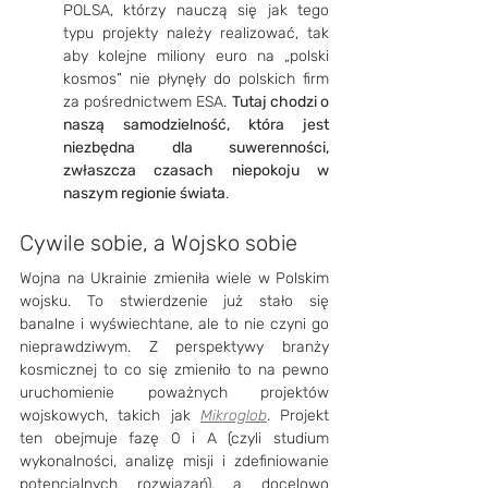
POLSA, którzy nauczą się jak tego 
typu projekty należy realizować, tak 
aby kolejne miliony euro na „polski 
kosmos” nie płynęły do polskich firm 
za pośrednictwem ESA. 
Tutaj chodzi o 
naszą samodzielność, która jest 
niezbędna dla suwerenności, 
zwłaszcza czasach niepokoju w 
naszym regionie świata
. 
Cywile sobie, a Wojsko sobie
Wojna na Ukrainie zmieniła wiele w Polskim 
wojsku. To stwierdzenie już stało się 
banalne i wyświechtane, ale to nie czyni go 
nieprawdziwym. Z perspektywy branży 
kosmicznej to co się zmieniło to na pewno 
uruchomienie poważnych projektów 
wojskowych, takich jak 
Mikroglob
. Projekt 
ten obejmuje fazę 0 i A (czyli studium 
wykonalności, analizę misji i zdefiniowanie 
potencjalnych rozwiązań), a docelowo 