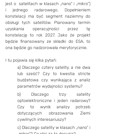
jest o  satelitach w klasach „nano” i „mikro”) 
i jednego radarowego. Dopełnieniem 
konstelacji ma być segment naziemny do 
obsługi tych satelitów. Planowany termin 
uzyskania operacyjności przez tę 
konstelację to rok 2027. Jako że projekt 
będzie finansowany ze składki do ESA, to 
ona będzie go nadzorowała merytorycznie.
I tu pojawia się kilka pytań:
a) Dlaczego cztery satelity, a nie dwa 
lub sześć? Czy to kwestia stricte 	
budżetowa czy wynikająca z analiz 
parametrów wydajności systemu?
b) Dlaczego trzy satelity 
optoelektroniczne i jeden radarowy? 
Czy to wynik analizy potrzeb 
dotyczących obrazowania Ziemi 
cywilnych interesariuszy?
c) Dlaczego satelity w klasach „nano” i 
„mikro”? Co stoi za tą decyzją?