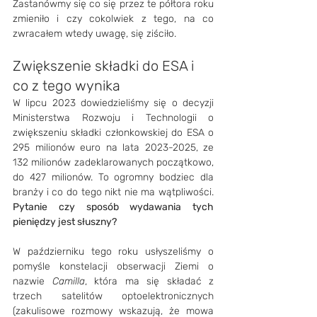
Zastanówmy się co się przez te półtora roku 
zmieniło i czy cokolwiek z tego, na co 
zwracałem wtedy uwagę, się ziściło.
Zwiększenie składki do ESA i 
co z tego wynika
W lipcu 2023 dowiedzieliśmy się o decyzji 
Ministerstwa Rozwoju i Technologii o 
zwiększeniu składki członkowskiej do ESA o 
295 milionów euro na lata 2023-2025, ze 
132 milionów zadeklarowanych początkowo, 
do 427 milionów. To ogromny bodziec dla 
branży i co do tego nikt nie ma wątpliwości. 
Pytanie czy sposób wydawania tych 
pieniędzy jest słuszny?
W październiku tego roku usłyszeliśmy o 
pomyśle konstelacji obserwacji Ziemi o 
nazwie 
Camilla
, która ma się składać z 
trzech satelitów optoelektronicznych 
(zakulisowe rozmowy wskazują, że mowa 