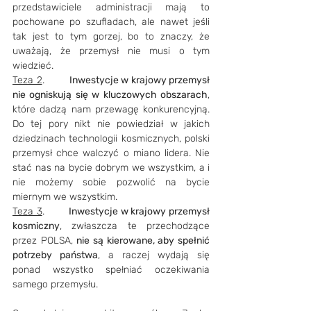
przedstawiciele administracji mają to 
pochowane po szufladach, ale nawet jeśli 
tak jest to tym gorzej, bo to znaczy, że 
uważają, że przemysł nie musi o tym 
wiedzieć.
Teza 2
. 	
Inwestycje w krajowy przemysł 
nie ogniskują się w kluczowych obszarach
, 
które dadzą nam przewagę konkurencyjną. 
Do tej pory nikt nie powiedział w jakich 
dziedzinach technologii kosmicznych, polski 
przemysł chce walczyć o miano lidera. Nie 
stać nas na bycie dobrym we wszystkim, a i 
nie możemy sobie pozwolić na bycie 
miernym we wszystkim.
Teza 3
.	
Inwestycje w krajowy przemysł 
kosmiczny
, zwłaszcza te przechodzące 
przez POLSA, 
nie są kierowane, aby spełnić 
potrzeby państwa
, a raczej wydają się 
ponad wszystko spełniać oczekiwania 
samego przemysłu.