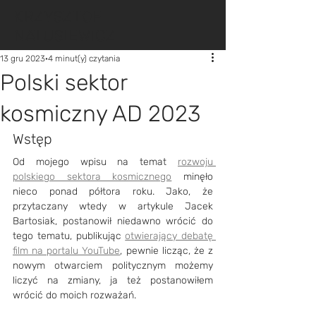
KRZYSZTOF
NATUSIEWICZ
13 gru 2023
4 minut(y) czytania
Polski sektor
kosmiczny AD 2023
Wstęp
Od mojego wpisu na temat 
rozwoju 
polskiego sektora kosmicznego
 minęło 
nieco ponad półtora roku. Jako, że 
przytaczany wtedy w artykule Jacek 
Bartosiak, postanowił niedawno wrócić do 
tego tematu, publikując 
otwierający debatę 
film na portalu YouTube
, pewnie licząc, że z 
nowym otwarciem politycznym możemy 
liczyć na zmiany, ja też postanowiłem 
wrócić do moich rozważań.